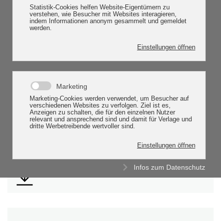
auf den Messen :
Statistik-Cookies helfen Website-Eigentümern zu
verstehen, wie Besucher mit Websites interagieren,
indem Informationen anonym gesammelt und gemeldet
Tarmstedter Ausstellung:12.07.2024 - 15.07.2024,
werden.
LandTageNord:23.08.2024 - 26.08.2024,
Einstellungen öffnen
Norla Rendsburg:29.08.2024 - 01.09.2024
Marketing
Neu Büro 2: GVO Platz 1, 26160 Bad Zwischenahn: Tel:
Marketing-Cookies werden verwendet, um Besucher auf
verschiedenen Websites zu verfolgen. Ziel ist es,
04403-6022950
Anzeigen zu schalten, die für den einzelnen Nutzer
relevant und ansprechend sind und damit für Verlage und
dritte Werbetreibende wertvoller sind.
Download:
Einstellungen öffnen
Infos zum Datenschutz