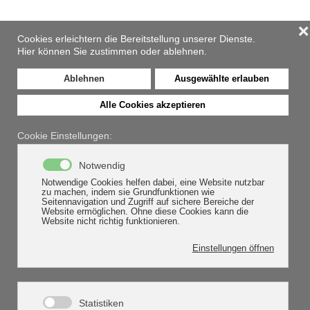
❌
Zum Hauptinhalt springen
Cookies erleichtern die Bereitstellung unserer Dienste.
Hier können Sie zustimmen oder ablehnen.
Ablehnen
Ausgewählte erlauben
Alle Cookies akzeptieren
News
Cookie Einstellungen:
Notwendig
HOME
NEWS
MESSEN 2024
Notwendige Cookies helfen dabei, eine Website nutzbar
zu machen, indem sie Grundfunktionen wie
Seitennavigation und Zugriff auf sichere Bereiche der
Website ermöglichen. Ohne diese Cookies kann die
Messen 2024
Website nicht richtig funktionieren.
Einstellungen öffnen
17. April 2024
Als Versicherungsmakler für Landwirtschaft sind wir
Statistiken