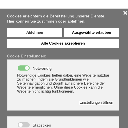
❌
Zum Hauptinhalt springen
Cookies erleichtern die Bereitstellung unserer Dienste.
Hier können Sie zustimmen oder ablehnen.
Ablehnen
Ausgewählte erlauben
Alle Cookies akzeptieren
Beratung
Cookie Einstellungen:
Notwendig
HOME
BERATUNG
Notwendige Cookies helfen dabei, eine Website nutzbar
zu machen, indem sie Grundfunktionen wie
Seitennavigation und Zugriff auf sichere Bereiche der
Website ermöglichen. Ohne diese Cookies kann die
Schreiben Sie uns. Wir freuen uns auf Sie und auf
Website nicht richtig funktionieren.
ein kostenloses Erstgespräch für Ihren
Einstellungen öffnen
individuellen Beratungsbedarf.
NAME, VORNAME
(*)
Statistiken